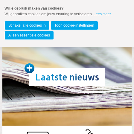
Spring
Wil je gebruik maken van cookies?
naar
Wij gebruiken cookies om jouw ervaring te verbeteren.
Lees meer
.
MENU
Spring
naar
Leidschendam-Voorburg
de
Schakel alle cookies in
Toon cookie-instellingen
inhoud
Spring
Alleen essentiële cookies
naar
het
Nieuws
hoofdmenu
Raadsflitsen
Laatste nieuws
Zoeken:
Zoeken