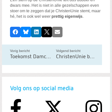
dwars mee. Het is niet in alle gezelschappen even
stoer om te zeggen dat je ChristenUnie stemt, maar
hé, het is ook wel weer
prettig eigenwijs
.
D
Facebook
Bluesky
LinkedIn
X
E-mail
e
e
l
Vorig bericht
Volgend bericht
d
Toekomst Damcentrum: ChristenUnie en D66 zien kansen
ChristenUnie bedankt vrijwilligers
i
t
b
e
Volg ons op social media
r
i
c
h