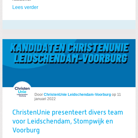
Lees verder
Door
ChristenUnie Leidschendam-Voorburg
op
11
januari 2022
ChristenUnie presenteert divers team
voor Leidschendam, Stompwijk en
Voorburg