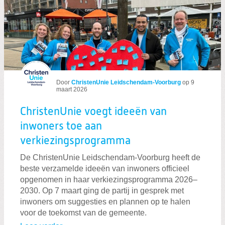
Nieuws
Door
ChristenUnie Leidschendam-Voorburg
op
9
maart 2026
ChristenUnie voegt ideeën van
inwoners toe aan
verkiezingsprogramma
De ChristenUnie Leidschendam-Voorburg heeft de
beste verzamelde ideeën van inwoners officieel
opgenomen in haar verkiezingsprogramma 2026–
2030. Op 7 maart ging de partij in gesprek met
inwoners om suggesties en plannen op te halen
voor de toekomst van de gemeente.