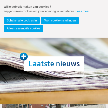
Spring
Wil je gebruik maken van cookies?
naar
Wij gebruiken cookies om jouw ervaring te verbeteren.
Lees meer
.
MENU
Spring
naar
Leidschendam-Voorburg
de
Schakel alle cookies in
Toon cookie-instellingen
inhoud
Spring
Alleen essentiële cookies
naar
het
Nieuws
hoofdmenu
Raadsflitsen
Laatste nieuws
Zoeken:
Zoeken