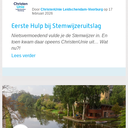
Door
ChristenUnie Leidschendam-Voorburg
op
17
februari 2026
Eerste Hulp bij Stemwijzeruitslag
Nietsvermoedend vulde je de Stemwijzer in. En
toen kwam daar opeens ChristenUnie uit… Wat
nu?!
Lees verder